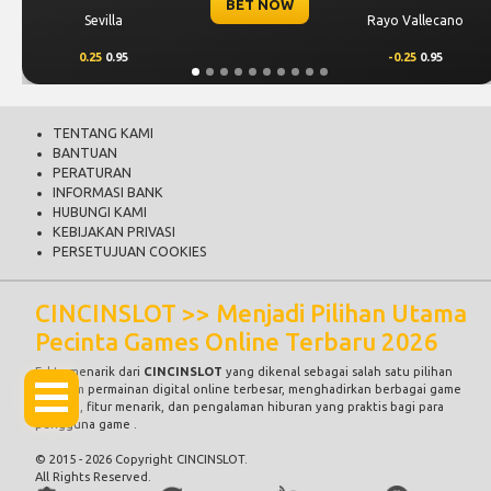
BET NOW
Rayo Vallecano
Alaves
-0.25
0.95
0.00
0.62
TENTANG KAMI
BANTUAN
PERATURAN
INFORMASI BANK
HUBUNGI KAMI
KEBIJAKAN PRIVASI
PERSETUJUAN COOKIES
CINCINSLOT >> Menjadi Pilihan Utama
Pecinta Games Online Terbaru 2026
Fakta menarik dari
CINCINSLOT
yang dikenal sebagai salah satu pilihan
platform permainan digital online terbesar, menghadirkan berbagai game
modern, fitur menarik, dan pengalaman hiburan yang praktis bagi para
pengguna game .
© 2015 - 2026 Copyright CINCINSLOT.
All Rights Reserved.